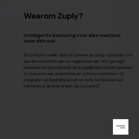
Waarom Zuply?
Intelligente besturing voor elke machine,
waar dan ook
Elk bedrijf is uniek, daarom passen de Zuply-systemen zich
aan de behoeften van uw organisatie aan. Kort gezegd
betekent dit bijvoorbeeld de mogelijkheid om het systeem
te koppelen aan uw bestaande softwaresystemen, de
integratie van bedrijfspassen en zelfs het leveren van
machines in de look & feel van uw bedrijf.