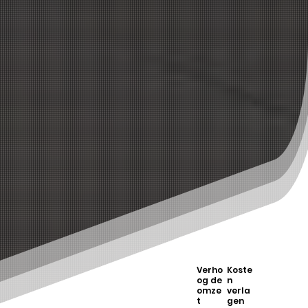
Verho
Koste
og de
n
omze
verla
t
gen