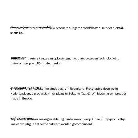
Voordelen voor uw bedrijf
Grotere beschikbaarheid van uw producten, lagere arbeidskosten, minder diefstal,
snelle ROI
Zuply USP
Eén platform, ruime keuze aan oplossingen, modulair, bewezen technologieën,
uniek ontwerp van IQ-productreeks
Gemaakt in de EU
Onze softwareontwikkeling vindt plaats in Nederland. Prototyping doen we in
Nederland, onze productie vindt plaats in Bolzano (Italië). Wij bieden u een product
made in Europe.
Uniek ontwerp
Wij beschikken over een eigen afdeling hardware-ontwerp. Onze Zuply-productlijn
kan eenvoudig in hetzelfde ontwerp worden gecombineerd.