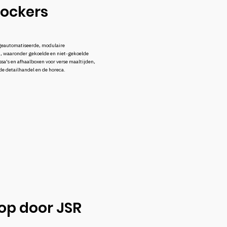
lockers
 geautomatiseerde, modulaire
, waaronder gekoelde en niet-gekoelde
ssa's en afhaalboxen voor verse maaltijden,
 de detailhandel en de horeca.
op door JSR