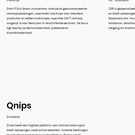
Frankrijk
VK - Schotland
Distri'Click levert innovatieve, modulaire geautomatiseerde
JSR is gespecialis
verkoopoplossingen, waaronder machines voor meerdere
en biedt oplossingen
producten en selfservicekluisjes, waarmee 24/7-verkoop
foodproducten. Hun
mogelijk is voor bedrijven in verschillende sectoren. De focus
landbouw, detailha
ligt daarbij op betrouwbaarheid, prestaties en
toegang tot produc
klanttevredenheid.
Qnips
Duitsland
Qnips biedt een digitaal platform voor contractcatering en
biedt oplossingen zoals online bestellen, mobiele betalingen,
loyaliteitsprogramma's en contentbeheer. Doel is om de