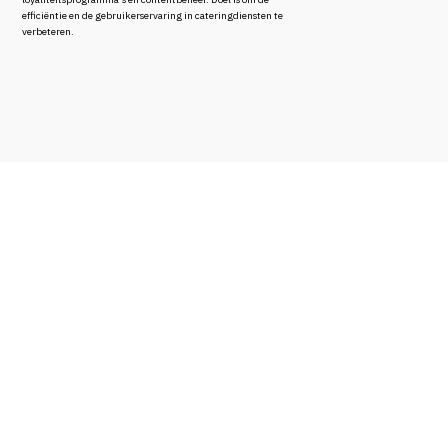
efficiëntie en de gebruikerservaring in cateringdiensten te
verbeteren.