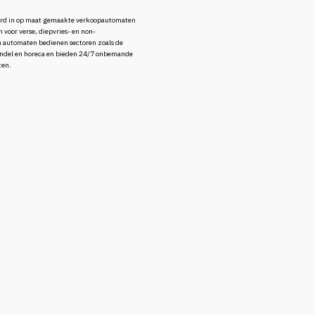
eerd in op maat gemaakte verkoopautomaten
 voor verse, diepvries- en non-
 automaten bedienen sectoren zoals de
ndel en horeca en bieden 24/7 onbemande
ten.