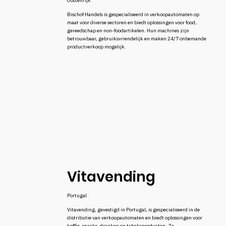
Oostenrijk
Bischof Handels is gespecialiseerd in verkoopautomaten op
maat voor diverse sectoren en biedt oplossingen voor food,
gereedschap en non-foodartikelen. Hun machines zijn
betrouwbaar, gebruiksvriendelijk en maken 24/7 onbemande
productverkoop mogelijk.
Vitavending
Portugal
Vitavending, gevestigd in Portugal, is gespecialiseerd in de
distributie van verkoopautomaten en biedt oplossingen voor
koffie, snacks, dranken en tabaksproducten. Ze