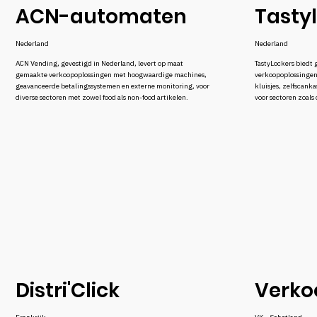
ACN-automaten
Tasty
Nederland
Nederland
ACN Vending, gevestigd in Nederland, levert op maat
TastyLockers biedt
gemaakte verkoopoplossingen met hoogwaardige machines,
verkoopoplossingen
geavanceerde betalingssystemen en externe monitoring, voor
kluisjes, zelfscanka
diverse sectoren met zowel food als non-food artikelen.
voor sectoren zoals
Distri'Click
Verko