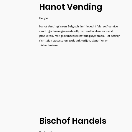
Hanot Vending
België
Hanot Vending is een Belgisch familiebedrijf dat self-service
vendingoplossingen aanbiedt, inclusief food en non-food
producten, met geavanceerde betalingssystemen. Het bedrijf
richt zich op sectoren zoals bakkerijen, slagerijen en
ziekenhuizen.
Bischof Handels