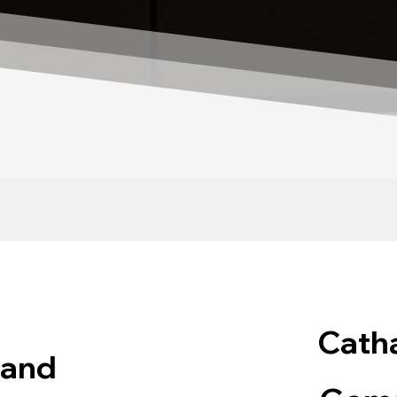
Catha
land