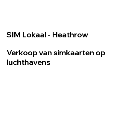
SIM Lokaal - Heathrow
Verkoop van simkaarten op
luchthavens
Op Heathrow Airport hebben we Sim Local voorzien van een selfserviceoplossing met twee
Flex Satellite-apparaten en één FlexMax, ontworpen om simkaarten rechtstreeks bij de
automaten te verkopen. Deze apparaten bieden reizigers een naadloze en efficiënte
manier om bij aankomst eenvoudig simkaarten te kopen, zodat ze tijdens hun reis
verbonden blijven. De oplossing is strategisch geplaatst in drukbezochte gedeeltes van de
luchthaven en biedt internationale bezoekers een snelle en handige service.