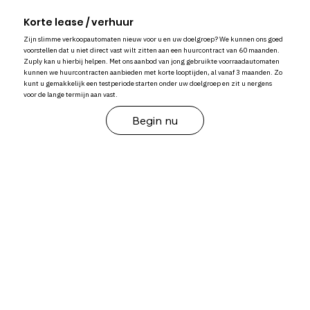
Korte lease / verhuur
Zijn slimme verkoopautomaten nieuw voor u en uw doelgroep? We kunnen ons goed
voorstellen dat u niet direct vast wilt zitten aan een huurcontract van 60 maanden.
Zuply kan u hierbij helpen. Met ons aanbod van jong gebruikte voorraadautomaten
kunnen we huurcontracten aanbieden met korte looptijden, al vanaf 3 maanden. Zo
kunt u gemakkelijk een testperiode starten onder uw doelgroep en zit u nergens
voor de lange termijn aan vast.
Begin nu