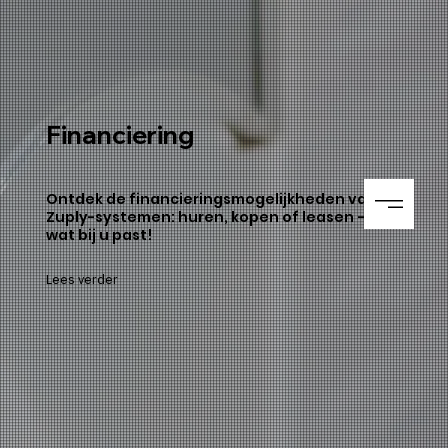
Financiering
Ontdek de financieringsmogelijkheden van
Zuply-systemen: huren, kopen of leasen – kies
wat bij u past!
Lees verder