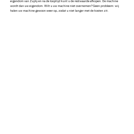
eigendom van Zuply en na de looptijd kunt u de restwaarde afkopen. De machine
wordt dan uw eigendom. Wilt u uw machine niet overnemen? Geen probleem: wij
halen uw machine gewoon weer op, zodat u niet langer met de kosten zit.