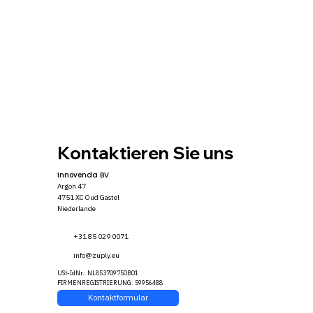
Kontaktieren Sie uns
Innovenda BV
Argon 47
4751 XC Oud Gastel
Niederlande
+31 85 029 0071
info@zuply.eu
USt-IdNr.: NL853709750B01
FIRMENREGISTRIERUNG: 59956488
Kontaktformular