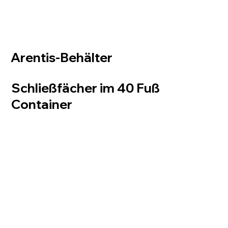
Arentis-Behälter
Schließfächer im 40 Fuß
Container
Für Arentis haben wir eine einzigartige Lösung entwickelt: Wir haben einen 40-Fuß-
Container mit einem intelligenten Schließfachsystem für die Werkzeugverwaltung
ausgestattet. Auf Baustellen ermöglicht dieses System den Arbeitern die einfache Ausleihe
von Werkzeugen und Geräten sowie deren bequeme Rückgabe nach Fertigstellung. Der
sichere und effiziente Prozess gewährleistet die ordnungsgemäße Nachverfolgung und
Verfügbarkeit der Werkzeuge bei Bedarf. Dies steigert die Produktivität und minimiert
das Verlustrisiko auf der Baustelle.