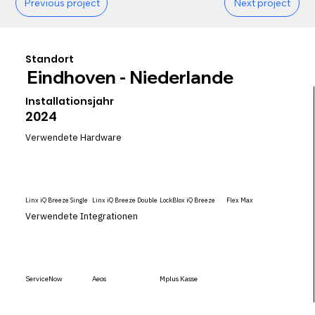
Previous project
Next project
Standort
Eindhoven - Niederlande
Installationsjahr
2024
Verwendete Hardware
Linx iQ Breeze Single
Linx iQ Breeze Double
LockBlox iQ Breeze
Flex Max
Verwendete Integrationen
ServiceNow
Aeos
Mplus Kasse