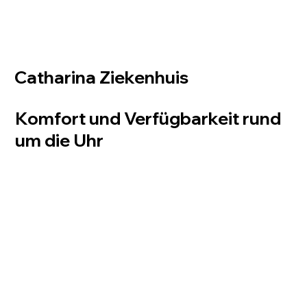
Catharina Ziekenhuis
Komfort und Verfügbarkeit rund
um die Uhr
Unsere Zuply LinxiQ Smart Fridges spielen eine wichtige Rolle bei der Bereitstellung
schneller und zugänglicher Konsummöglichkeiten für das Gesundheitspersonal im
Catharina-Krankenhaus. Sie sind strategisch in den Abteilungen und im
Personalrestaurant platziert, sodass den Mitarbeitern im Krankenhaus stets frische
Mahlzeiten und Getränke zur Verfügung stehen. Auch in Abteilungen, die nicht verlassen
dürfen. Das Catharina-Krankenhaus stellt das Sortiment selbst bereit, sodass die Qualität
der Versorgung selbst überwacht werden kann. Das Sortiment wird kontinuierlich durch
intelligente Berichte optimiert, sodass der Einkauf noch effizienter und die Versorgung
noch besser auf die Bedürfnisse der Mitarbeiter zugeschnitten ist.
Zugänglichkeit
Da der intelligente Kühlschrank Zuply LinxiQ Tag und Nacht verfügbar ist, können