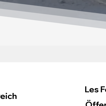
Les F
reich
Öffen