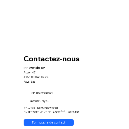
Contactez-nous
Innovenda BV
Argon 47
4751 XC Oud Gastel
Pays-Bas
+31 85 029 0071
info@zuply.eu
N° de TVA : NL853709750B01
ENREGISTREMENT DE LA SOCIÉTÉ : 59956488
Formulaire de contact