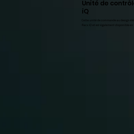
Unité de contrôl
iQ
Cette unité de commande au design élég
Racx iQ et est également disponible en