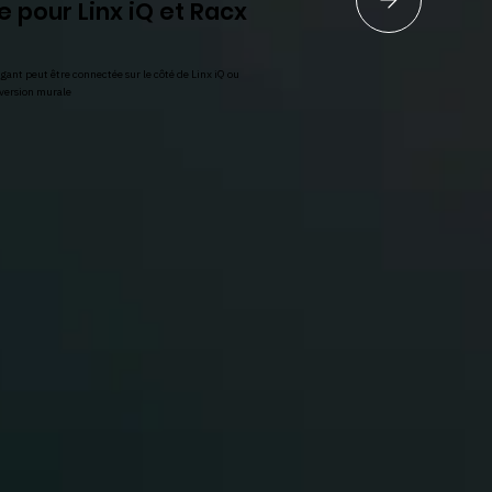
e pour Linx iQ et Racx
ant peut être connectée sur le côté de Linx iQ ou
 version murale