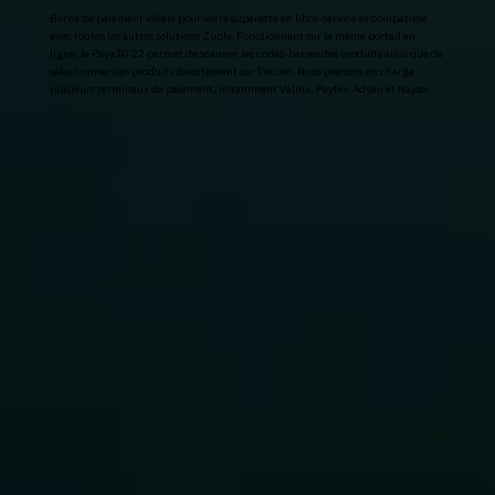
Borne de paiement idéale pour votre supérette en libre-service et compatible
avec toutes les autres solutions Zuply. Fonctionnant sur le même portail en
ligne, le Payx IQ 22 permet de scanner les codes-barres des produits ainsi que de
sélectionner des produits directement sur l'écran. Nous prenons en charge
plusieurs terminaux de paiement, notamment Valina, Payter, Adyen et Nayax.