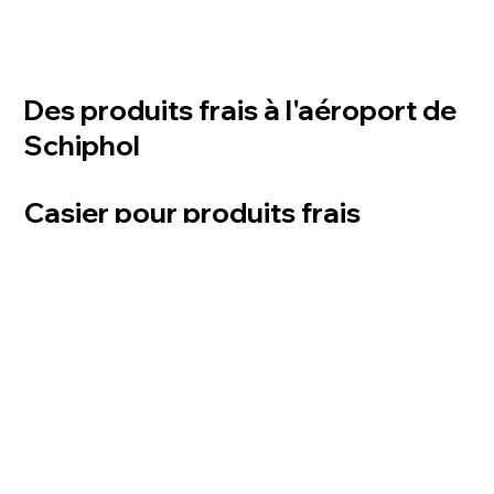
Des produits frais à l'aéroport de
Schiphol
Casier pour produits frais
À l'aéroport de Schiphol, un casier fraîcheur équipé d'une unité LockBlox Breeze a été
installé par le distributeur ACN. Cette solution innovante permet aux voyageurs d'accéder
facilement et à tout moment à des produits frais et des snacks, leur offrant ainsi un moyen
rapide et facile de se procurer des produits essentiels lors de leurs déplacements. Le
LockBlox Breeze garantit une expérience libre-service sécurisée et efficace, parfaitement
adaptée à l'environnement dynamique de l'aéroport.