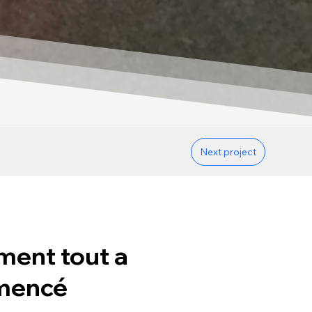
Next project
ent tout a
mencé