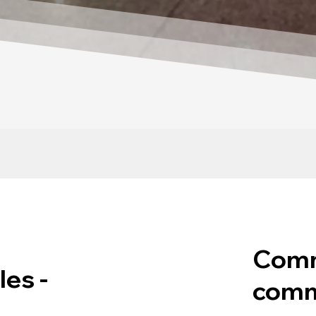
Comm
les -
com